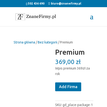
502 436 690
biuro@znanefirmy.pl
Strona główna
/
Bez kategorii
/ Premium
Premium
369,00
zł
Wpis premium 369zł za
rok
ilość
Add Firma
Premium
SKU:
gd_place-package-1