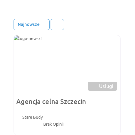
Najnowsze
Ulub
Usługi
Agencja celna Szczecin
Stare Budy
Brak Opinii