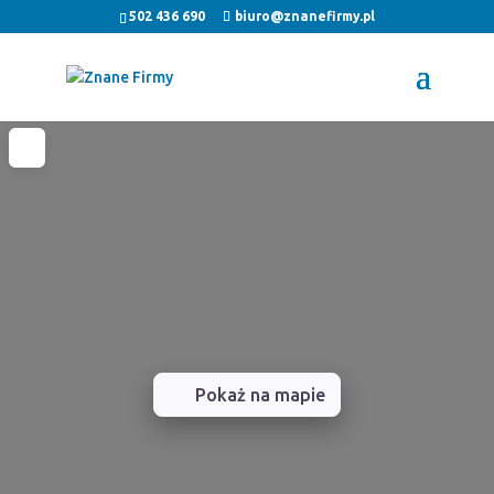
502 436 690
biuro@znanefirmy.pl
Pokaż na mapie