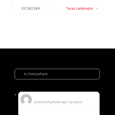
537562584
Teraz zamknięte
:
In: Everywhere
Adam
Centrum Psychoterapii i Leczenia