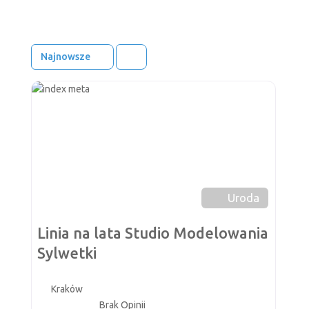
Najnowsze
Ulub
Uroda
Linia na lata Studio Modelowania
Sylwetki
Kraków
Brak Opinii