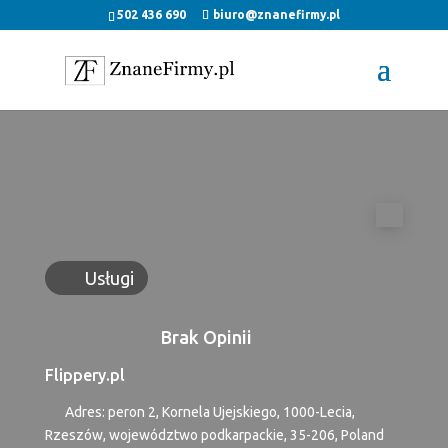
502 436 690
biuro@znanefirmy.pl
Ulu
Usługi
Brak Opinii
Flippery.pl
Adres:
peron 2, Kornela Ujejskiego, 1000-Lecia
,
Rzeszów
,
województwo podkarpackie
,
35-206
,
Poland