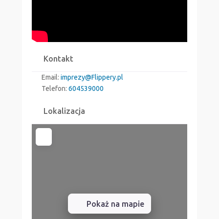
Kontakt
Email:
imprezy
@
Flippery.pl
Telefon:
604539000
Lokalizacja
Pokaż na mapie