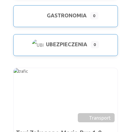
GASTRONOMIA
0
UBEZPIECZENIA
0
Ulub
Transport