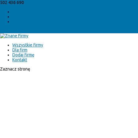
502 436 690
biuro@znanefirmy.pl
województwo podkarpackie
Zaloguj
Zarejestruj
Elementy 0
Wszystkie firmy
Dla firm
Dodaj firmę
Kontakt
Zaznacz stronę