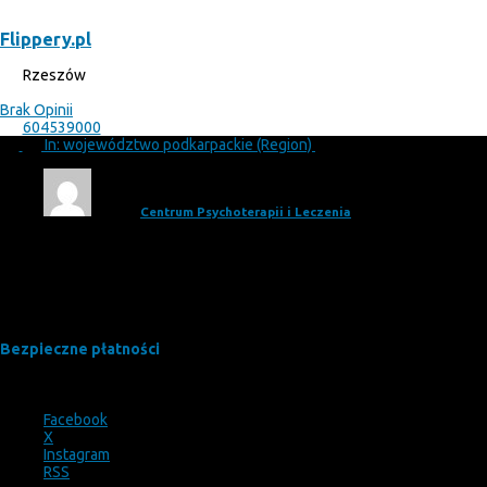
Flippery.pl
Rzeszów
Brak Opinii
604539000
In: województwo podkarpackie (Region)
Adam
Centrum Psychoterapii i Leczenia
Pomocni
Bezpieczne płatności
Facebook
X
Instagram
RSS