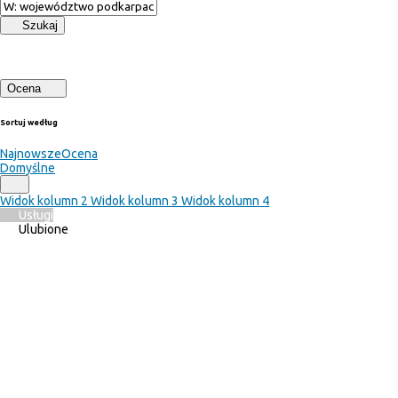
Szukaj
Ocena
Sortuj według
Najnowsze
Ocena
Domyślne
Widok kolumn 2
Widok kolumn 3
Widok kolumn 4
Usługi
Ulubione