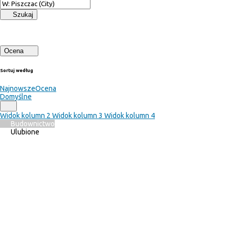
Szukaj
Ocena
Sortuj według
Najnowsze
Ocena
Domyślne
Widok kolumn 2
Widok kolumn 3
Widok kolumn 4
Budownictwo
Ulubione