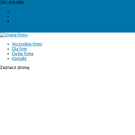
502 436 690
biuro@znanefirmy.pl
Piszczac
Zaloguj
Zarejestruj
Elementy 0
Wszystkie firmy
Dla firm
Dodaj firmę
Kontakt
Zaznacz stronę