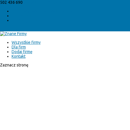
502 436 690
biuro@znanefirmy.pl
województwo podkarpackie
Zaloguj
Zarejestruj
Elementy 0
Wszystkie firmy
Dla firm
Dodaj firmę
Kontakt
Zaznacz stronę