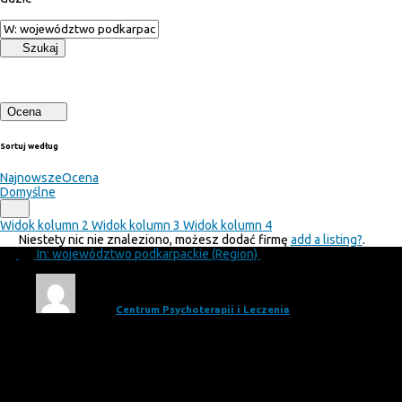
Szukaj
Ocena
Sortuj według
Najnowsze
Ocena
Domyślne
Widok kolumn 2
Widok kolumn 3
Widok kolumn 4
Niestety nic nie znaleziono, możesz dodać firmę
add a listing?
.
In: województwo podkarpackie (Region)
Adam
Centrum Psychoterapii i Leczenia
Pomocni