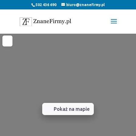
502 436 690
biuro@znanefirmy.pl
Pokaż na mapie